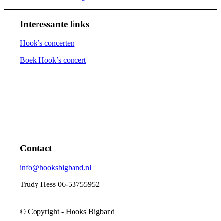
Interessante links
Hook’s concerten
Boek Hook’s concert
Contact
info@hooksbigband.nl
Trudy Hess 06-53755952
© Copyright - Hooks Bigband