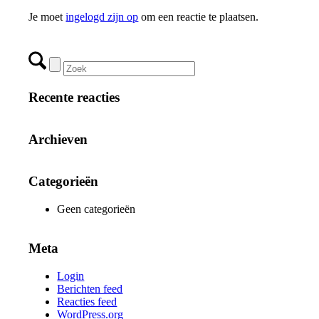
Je moet
ingelogd zijn op
om een reactie te plaatsen.
Recente reacties
Archieven
Categorieën
Geen categorieën
Meta
Login
Berichten feed
Reacties feed
WordPress.org